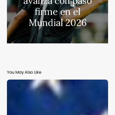
avanza con paso
firme en el
Mundial 2026
You May Also Like
Datos
sobre
el
comercio
entre
Estados