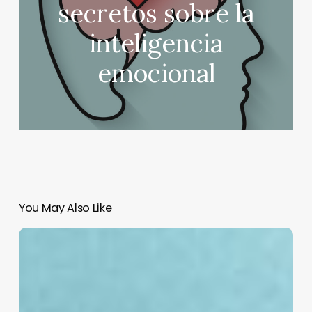
secretos sobre la
inteligencia
emocional
You May Also Like
Murió
el
Papa
Francisco
a