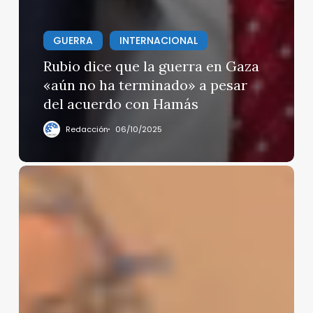
GUERRA
INTERNACIONAL
Rubio dice que la guerra en Gaza
«aún no ha terminado» a pesar
del acuerdo con Hamás
Redacción
06/10/2025
Cadena
perpetua
para
‘El
Mayo’
Zambada:
último
capo
histórico