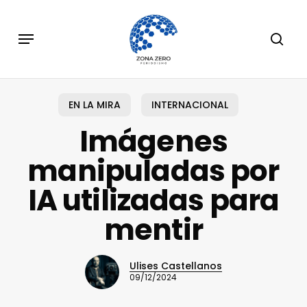
Skip
to
Menu
sear
main
content
EN LA MIRA
INTERNACIONAL
Imágenes
manipuladas por
IA utilizadas para
mentir
Ulises Castellanos
09/12/2024