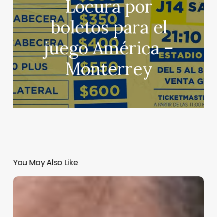
Locura por
boletos para el
juego América –
Monterrey
You May Also Like
Rubio
dice
que
la