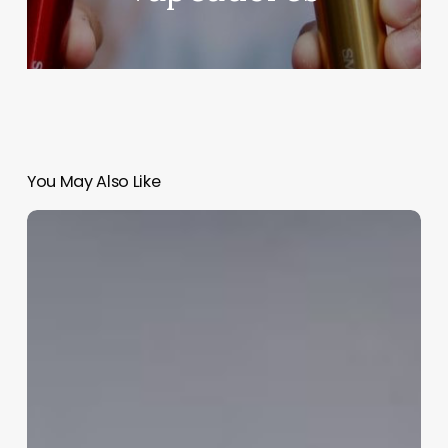
You May Also Like
A
PARTIR
DE
HOY,
LA
SSPC
FORTALECE
SUS
OPERACIONES
CON