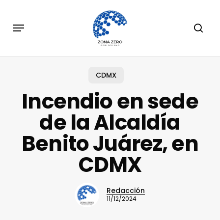
Skip
to
Menu
sear
main
content
CDMX
Incendio en sede
de la Alcaldía
Benito Juárez, en
CDMX
Redacción
11/12/2024