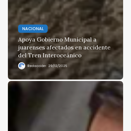
NACIONAL
Apoya Gobierno Municipal a
juarenses afectados en accidente
del Tren Interoceánico
Redacción
29/12/2025
Zelenski
dice
a
la
ONU
que
‘sin