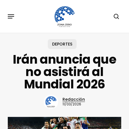
Skip
to
Menu
sear
main
content
DEPORTES
Irán anuncia que
no asistirá al
Mundial 2026
Redacción
11/03/2026