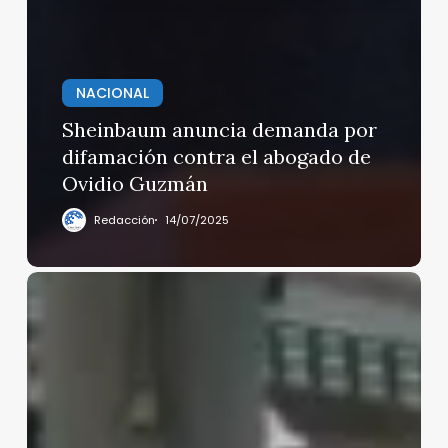
NACIONAL
Sheinbaum anuncia demanda por
difamación contra el abogado de
Ovidio Guzmán
Redacción
14/07/2025
En
Edomex
y
Morelos,
igualarán
la
tenencia