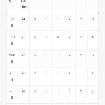
o
sic
ión
197
14
3
0
1
2
2
8
8
199
20
3
1
0
2
2
4
8
200
26
3
0
1
2
2
6
6
201
28
3
0
1
2
1
4
4
201
18
3
1
1
1
2
2
8