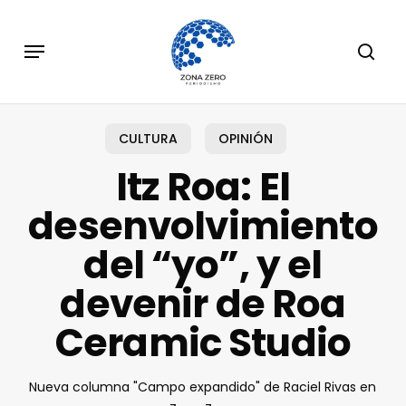
Skip
to
Menu
sear
main
content
CULTURA
OPINIÓN
Itz Roa: El
desenvolvimiento
del “yo”, y el
devenir de Roa
Ceramic Studio
Nueva columna "Campo expandido" de Raciel Rivas en