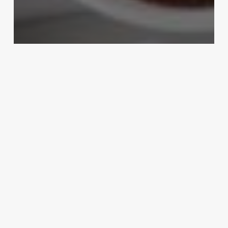
NACIONAL
Gasolina a $24 durante seis
meses
Redacción
27/02/2025