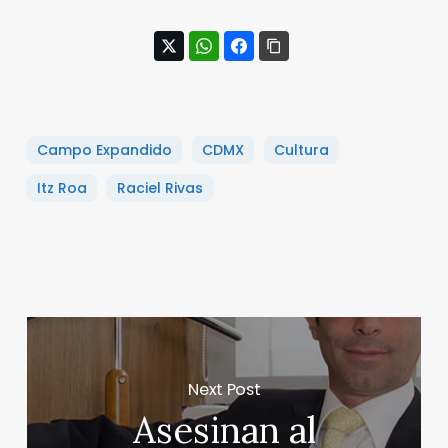
Campo Expandido
CDMX
Cultura
Itz Roa
Raciel Rivas
Next Post
Asesinan al