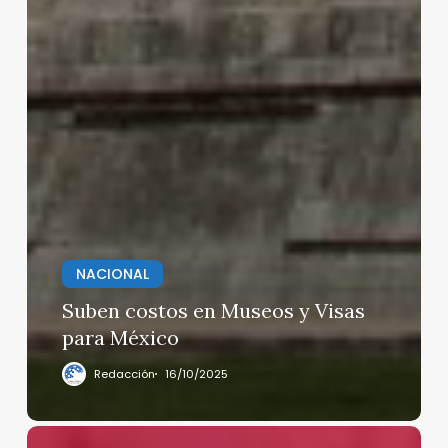
NACIONAL
Suben costos en Museos y Visas
para México
Redacción
16/10/2025
Regresan