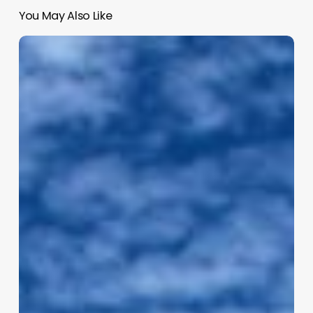
You May Also Like
Suben
costos
en
Museos
y
Visas
para
México