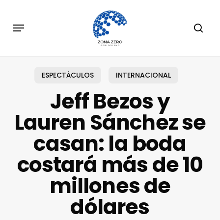
Skip
to
Menu
sear
main
content
ESPECTÁCULOS
INTERNACIONAL
Jeff Bezos y
Lauren Sánchez se
casan: la boda
costará más de 10
millones de
dólares