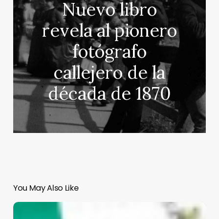
Nuevo libro
revela al pionero
fotógrafo
callejero de la
década de 1870
You May Also Like
¿Cómo