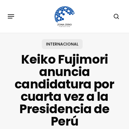
Skip
to
Menu
sear
main
content
INTERNACIONAL
Keiko Fujimori
anuncia
candidatura por
cuarta vez a la
Presidencia de
Perú