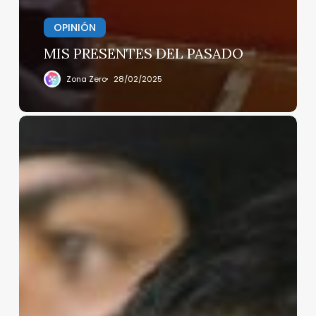
OPINIÓN
MIS PRESENTES DEL PASADO
Zona Zero
28/02/2025
Sentencia
a
“El
Hummer”
en
Estados
Unidos,
35
años
de
prisión
y