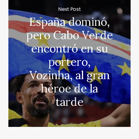
Next Post
España dominó,
pero Cabo Verde
encontró en su
portero,
Vozinha, al gran
héroe de la
tarde