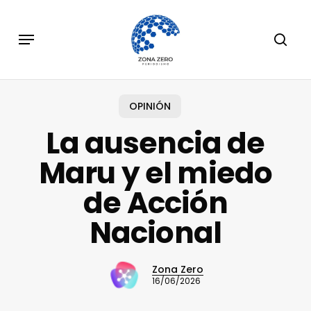
Skip
to
Menu
sear
main
content
OPINIÓN
La ausencia de
Maru y el miedo
de Acción
Nacional
Zona Zero
16/06/2026