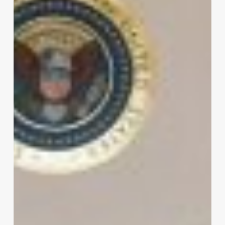
Líderes
europeos
piden
garantías
de
seguridad
para
Ucrania