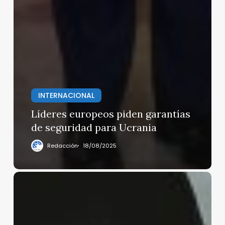
INTERNACIONAL
Líderes europeos piden garantías
de seguridad para Ucrania
Redacción
18/08/2025
EE.UU.
revoca
más
de