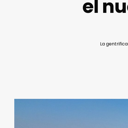
el n
La gentrific