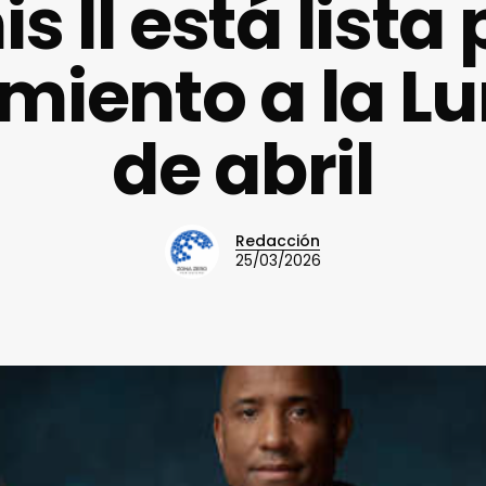
s II está lista 
miento a la Lun
de abril
Redacción
25/03/2026