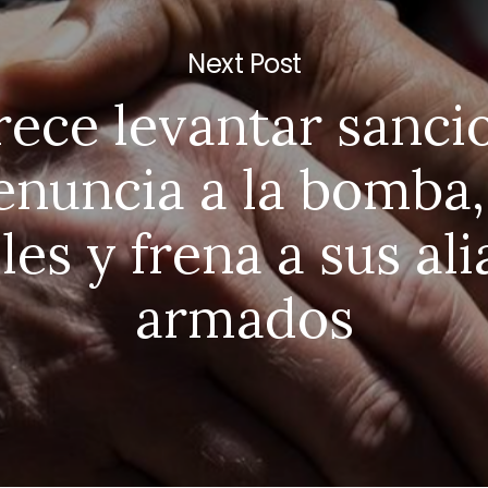
Next Post
rece levantar sancio
enuncia a la bomba,
les y frena a sus al
armados