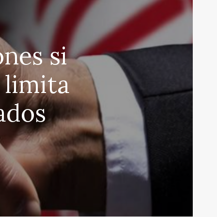
nes si
 limita
iados