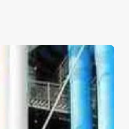
IÁLOGO
CON
AUSCHENBERG
N
IEMPO
CIAGO