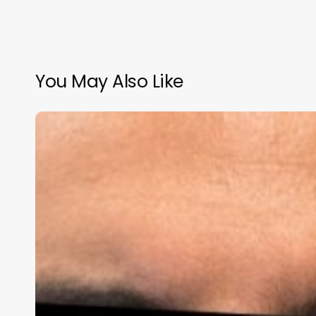
You May Also Like
Detienen
a
Simón
Levy
en
Portugal