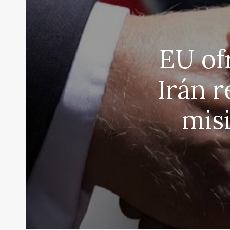
EU of
Irán r
misi