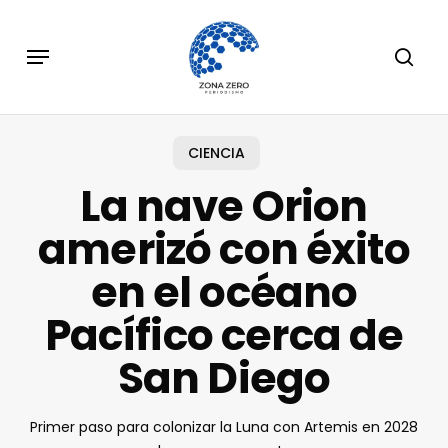
Skip
to
Menu
sear
main
content
CIENCIA
La nave Orion
amerizó con éxito
en el océano
Pacífico cerca de
San Diego
Primer paso para colonizar la Luna con Artemis en 2028