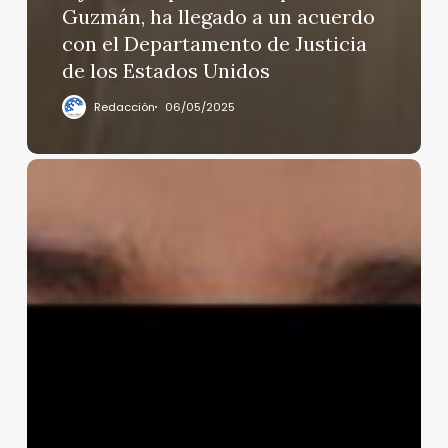
Guzmán, ha llegado a un acuerdo
con el Departamento de Justicia
de los Estados Unidos
Redacción
06/05/2025
Cae
el
jefe
de
seguridad
de
Iván
Archivaldo,
hijo
del
Chapo
Guzmán