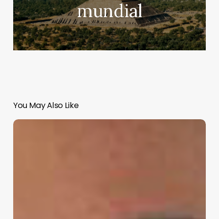
mundial
You May Also Like
Ovidio
Guzmán,
alias
«El
Ratón»
e
hijo
de
Joaquín