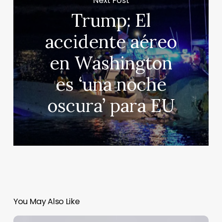
Next Post
Trump: El
accidente aéreo
en Washington
es ‘una noche
oscura’ para EU
You May Also Like
Según