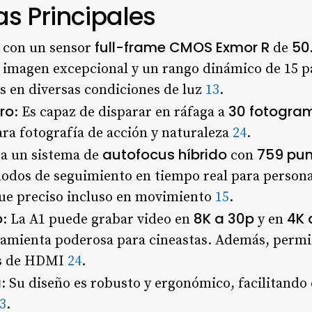
as Principales
full-frame CMOS Exmor R
50
a con un sensor
de
e imagen excepcional y un rango dinámico de 15 p
os en diversas condiciones de luz
1
3
.
ro
30 fotogra
: Es capaz de disparar en ráfaga a
para fotografía de acción y naturaleza
2
4
.
autofocus híbrido
759 pu
ra un sistema de
con
modos de seguimiento en tiempo real para persona
ue preciso incluso en movimiento
1
5
.
o
8K a 30p
4K 
: La A1 puede grabar video en
y en
ramienta poderosa para cineastas. Además, permi
és de HDMI
2
4
.
a
: Su diseño es robusto y ergonómico, facilitando
3
.