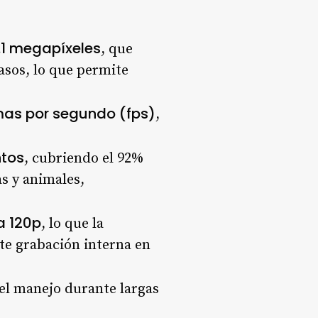
.1 megapíxeles
, que
asos, lo que permite
mas por segundo (fps)
,
ntos
, cubriendo el 92%
s y animales,
a 120p
, lo que la
te grabación interna en
 el manejo durante largas