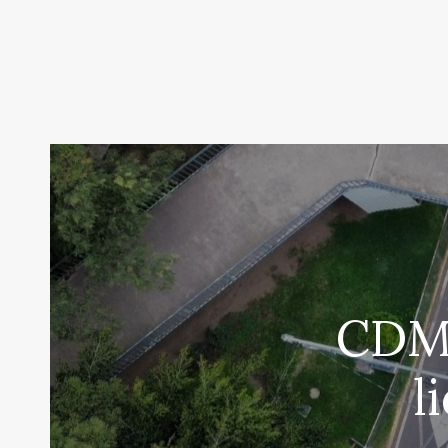
CDMX
l