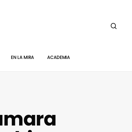
sear
EN LA MIRA
ACADEMIA
cámara