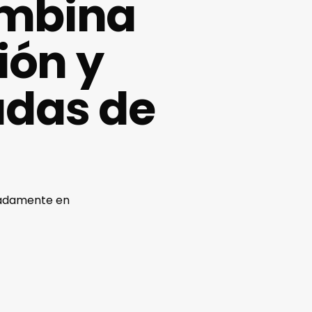
ombina
ión y
das de
imadamente en