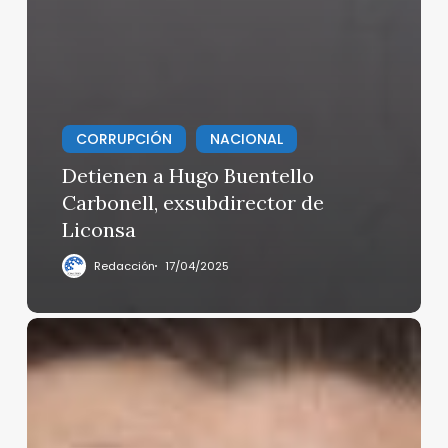
CORRUPCIÓN
NACIONAL
Detienen a Hugo Buentello
Carbonell, exsubdirector de
Liconsa
Redacción
17/04/2025
Regreso
de
Taiwan
a
China