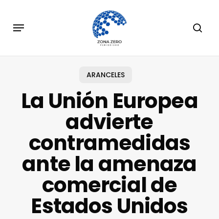
Skip
to
Menu
sear
main
content
ARANCELES
La Unión Europea
advierte
contramedidas
ante la amenaza
comercial de
Estados Unidos