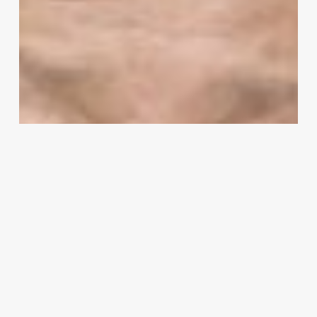
es
clave