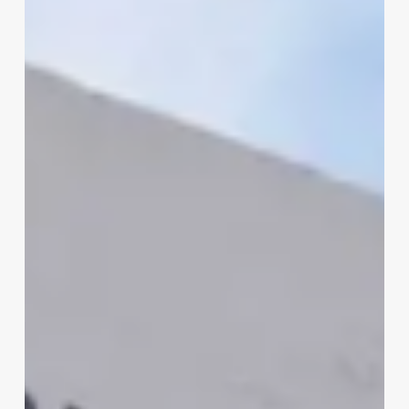
a
Hugo
Buentello
Carbonell,
exsubdirector
de
Liconsa