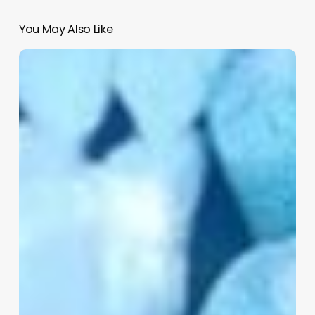
You May Also Like
ASEGURAN
EN
SINALOA
MÁS
DE
200
MIL
PASTILLAS
Y
8
KILOS
DE
FENTANILO,
18
KILOS
DE