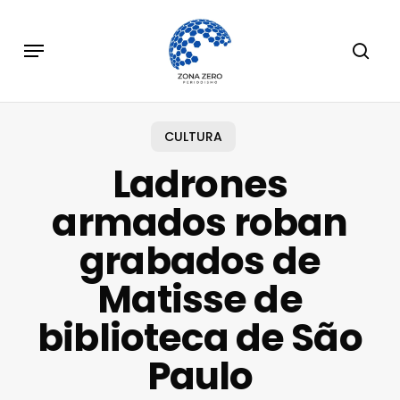
Skip
to
Menu
sear
main
content
CULTURA
Ladrones
armados roban
grabados de
Matisse de
biblioteca de São
Paulo