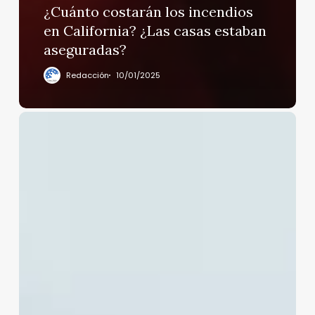
¿Cuánto costarán los incendios
en California? ¿Las casas estaban
aseguradas?
Redacción
10/01/2025
Netanyahu
respalda
plan
de
Trump
sobre
futuro
de
Gaza