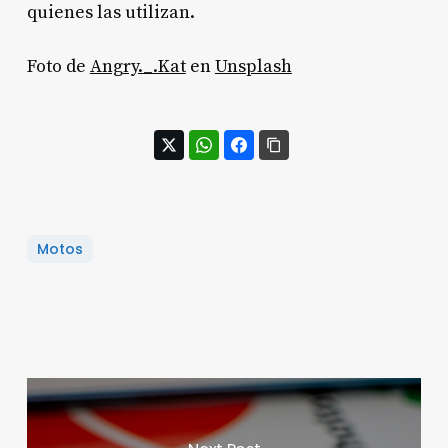
quienes las utilizan.
Foto de
Angry._.Kat
en
Unsplash
Motos