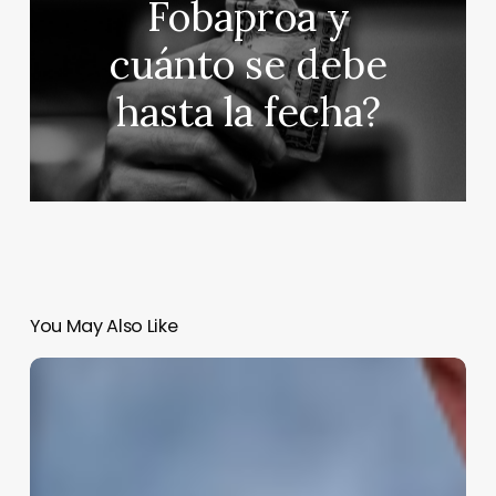
Fobaproa y
cuánto se debe
hasta la fecha?
You May Also Like
Jeff
Bezos
y
Lauren
Sánchez