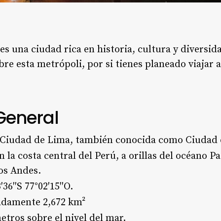
 es una ciudad rica en historia, cultura y diversid
re esta metrópoli, por si tienes planeado viajar 
General
 Ciudad de Lima, también conocida como Ciudad d
n la costa central del Perú, a orillas del océano P
los Andes.
3′36″S 77°02′15″O.
adamente 2,672 km²
metros sobre el nivel del mar.