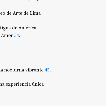
eo de Arte de Lima
ntigua de América.
el Amor
3
4
.
vida nocturna vibrante
4
5
.
na experiencia única