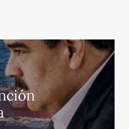
nción
a