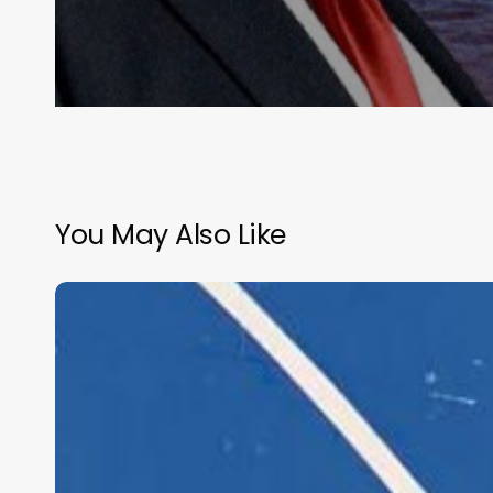
You May Also Like
Rebelión
en la
NASA:
Protesta
Masiva
contra los
Recortes