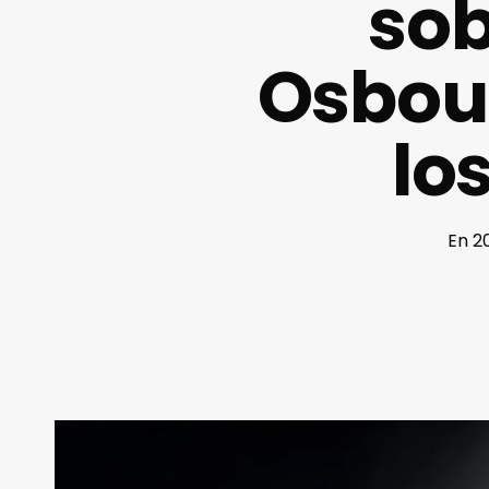
sob
Osbour
lo
En 2