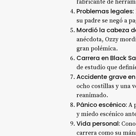
fabricante de herram
Problemas legales:
su padre se negó a pa
Mordió la cabeza d
anécdota, Ozzy mordi
gran polémica
.
Carrera en Black S
de estudio que defini
Accidente grave en
ocho costillas y una 
reanimado
.
Pánico escénico:
A p
y miedo escénico ant
Vida personal:
Conoc
carrera como su mánag