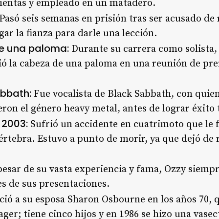
ientas y empleado en un matadero
.
Pasó seis semanas en prisión tras ser acusado de
gar la fianza para darle una lección
.
e una paloma:
Durante su carrera como solista,
ó la cabeza de una paloma en una reunión de pre
abbath:
Fue vocalista de Black Sabbath, con qui
eron el género heavy metal, antes de lograr éxito
 2003:
Sufrió un accidente en cuatrimoto que le f
vértebra. Estuvo a punto de morir, ya que dejó de 
esar de su vasta experiencia y fama, Ozzy siemp
es de sus presentaciones
.
ió a su esposa Sharon Osbourne en los años 70, q
er; tiene cinco hijos y en 1986 se hizo una vase