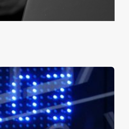
ras
nuncio
e
ranceles,
ercados
ursátiles
egistran
uertes