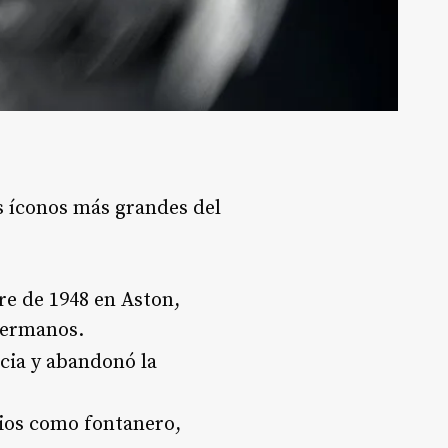
os íconos más grandes del
e de 1948 en Aston,
 hermanos
.
ncia y abandonó la
cios como fontanero,