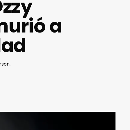
Ozzy
murió a
dad
son..