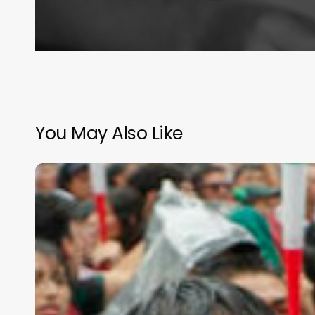
You May Also Like
¡Tres
de
tres!
México
firma
paso
perfecto
en