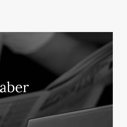
saber
a