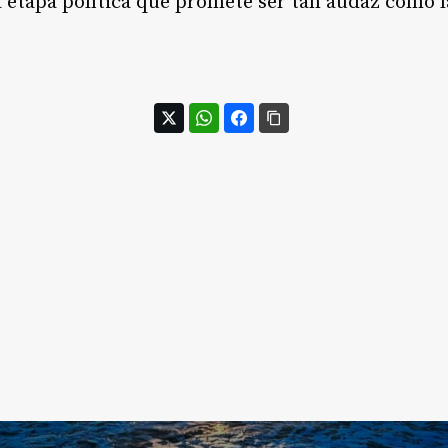
 etapa política que promete ser tan audaz como l