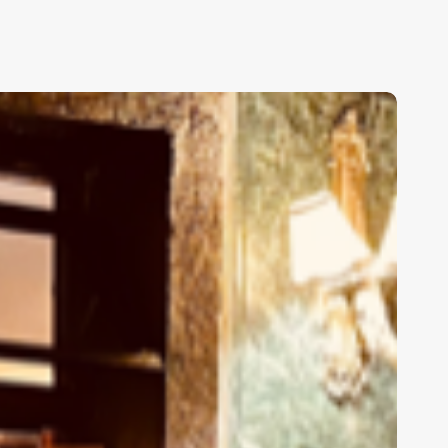
ARIENTES
N
ONYACENCIA