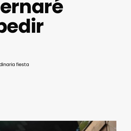
bernaré
pedir
inaria fiesta