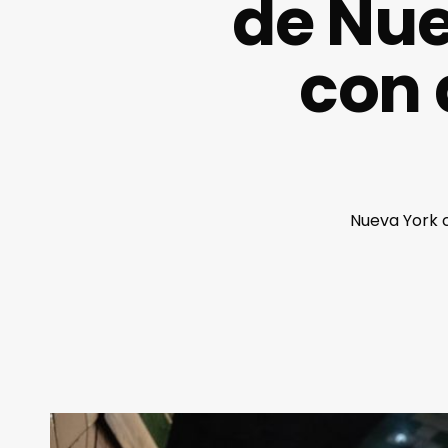
de Nue
con 
Nueva York c