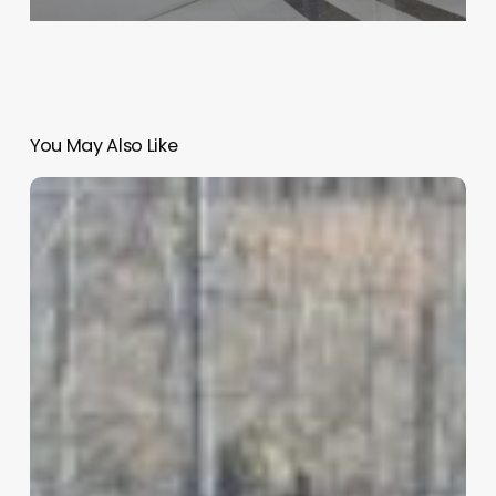
You May Also Like
A
la
frontera
3,000
soldados
más
de
EU