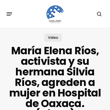
Skip
to
Menu
sear
main
content
Video
María Elena Ríos,
activista y su
hermana Silvia
Ríos, agreden a
mujer en Hospital
de Oaxaca.