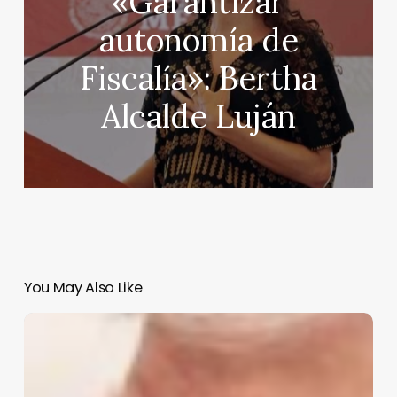
«Garantizar
autonomía de
Fiscalía»: Bertha
Alcalde Luján
You May Also Like
Trump
advierte
sobre
la