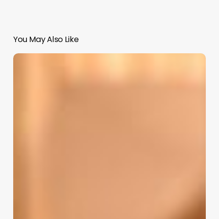
You May Also Like
Aquí
los
10
mejores
libros
en
español
de
2024