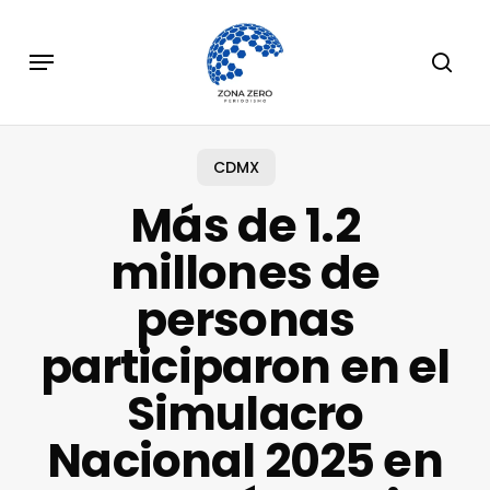
Skip
to
Menu
sear
main
content
CDMX
Más de 1.2
millones de
personas
participaron en el
Simulacro
Nacional 2025 en