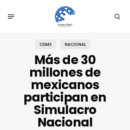
Skip
to
Menu
sear
main
content
CDMX
NACIONAL
Más de 30
millones de
mexicanos
participan en
Simulacro
Nacional