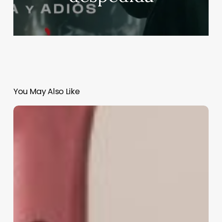
You May Also Like
Fotografía
Gastronómica,
nuevo
taller
en
video
desde
Gran
Bretaña