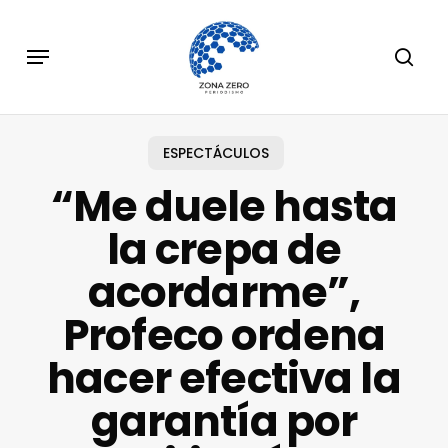
Skip
to
Menu
sear
main
content
ESPECTÁCULOS
“Me duele hasta
la crepa de
acordarme”,
Profeco ordena
hacer efectiva la
garantía por