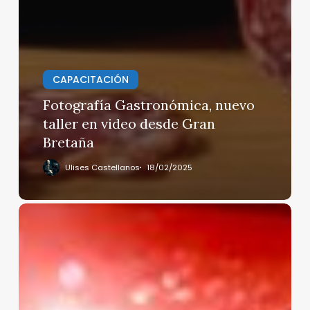
CAPACITACIÓN
Fotografía Gastronómica, nuevo
taller en video desde Gran
Bretaña
Ulises Castellanos
18/02/2025
Coca-
Cola
confirma
el
lanzamiento
de