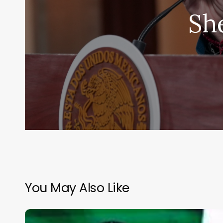
Sh
You May Also Like
El