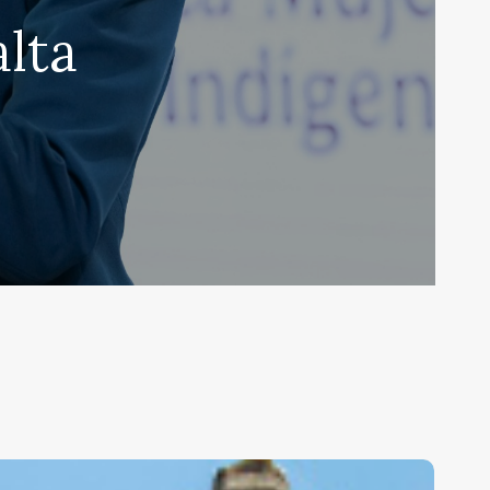
lta
risis