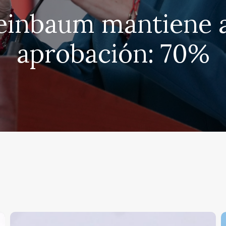
einbaum mantiene a
aprobación: 70%
Sheinbaum
C