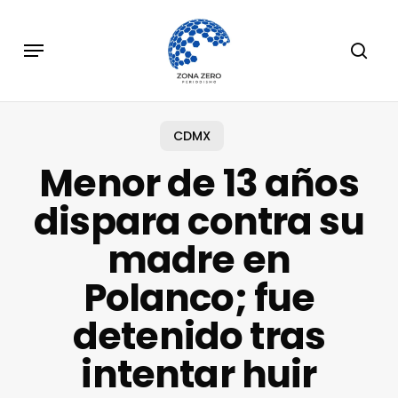
Skip
to
Menu
sear
main
content
CDMX
Menor de 13 años
dispara contra su
madre en
Polanco; fue
detenido tras
intentar huir