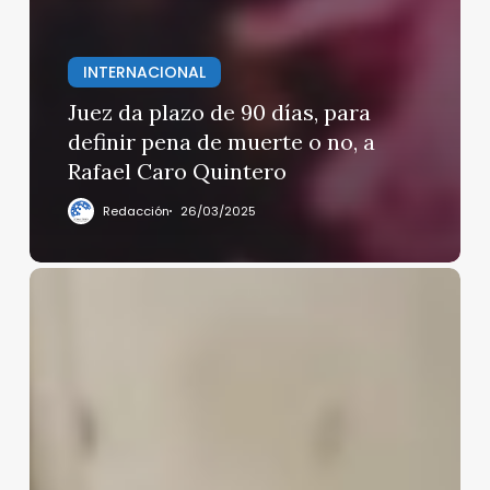
INTERNACIONAL
Juez da plazo de 90 días, para
definir pena de muerte o no, a
Rafael Caro Quintero
Redacción
26/03/2025
Adolescente
de
15
años
presume
AR-
15
en
videos