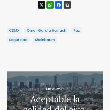
CDMX
Omar García Harfuch
Paz
Seguridad
Sheinbaum
Next Post
Aceptable la
calidad del aire,