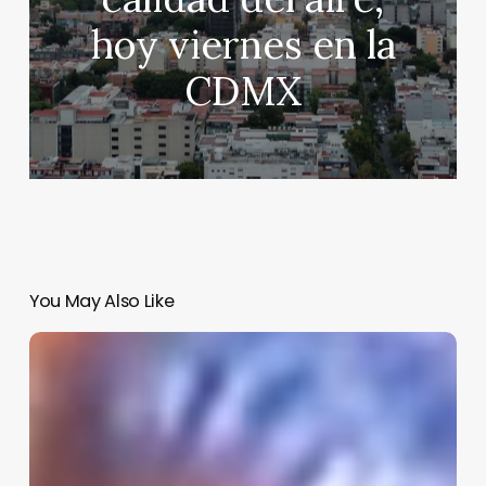
hoy viernes en la
CDMX
You May Also Like
Juez
da
plazo
de
90
días,