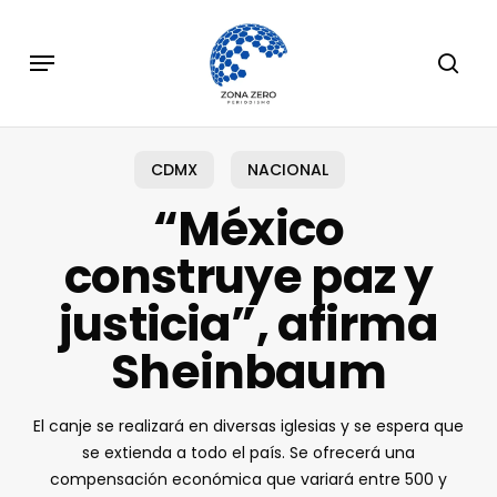
Skip
to
Menu
sear
main
content
CDMX
NACIONAL
“México
construye paz y
justicia”, afirma
Sheinbaum
El canje se realizará en diversas iglesias y se espera que
se extienda a todo el país. Se ofrecerá una
compensación económica que variará entre 500 y