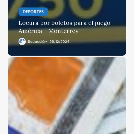
DEPORTES
Locura por boletos para el juego
América – Monterrey
Redacción
09/12/2024
Golpe
a
remesas:
Trump
obliga
a
bancos
a
investigar
envíos
de