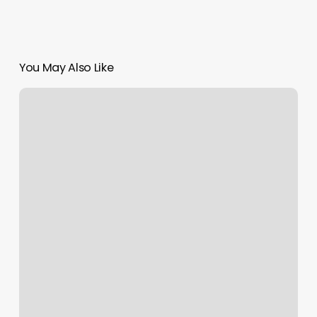
You May Also Like
Asesina
el
ICE
a
mexicano
en
Chicago