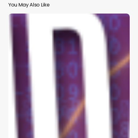
You May Also Like
Incertidumbre
en
el
Diario
Oficial
de
la
Federación.