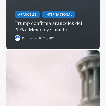
ARANCELES
INTERNACIONAL
Trump confirma aranceles del
25% a México y Canadá
Redacción
03/03/2025
Derrota
al
plan
fiscal
de
Trump
en
la
Cámara
baja,