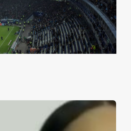
riadna
ontiel
sume
a