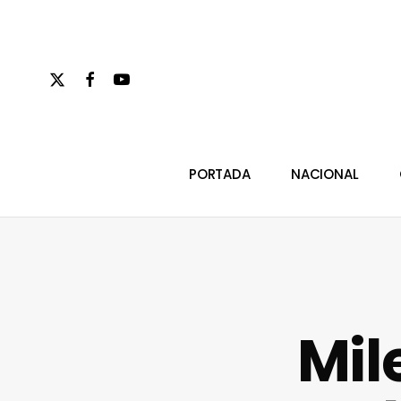
Skip
to
main
x-
facebook
youtube
content
twitter
Hit enter to search or ESC to close
PORTADA
NACIONAL
Mil