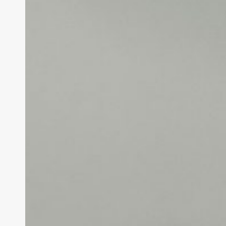
cárteles
en
México,
según
NBC
News