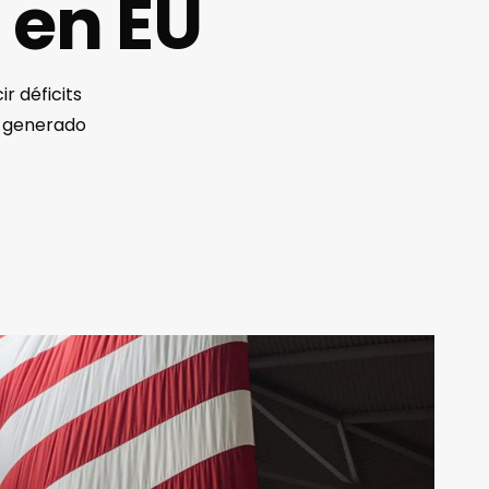
 en EU
r déficits
n generado