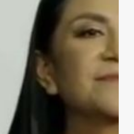
irigencia
e
orena