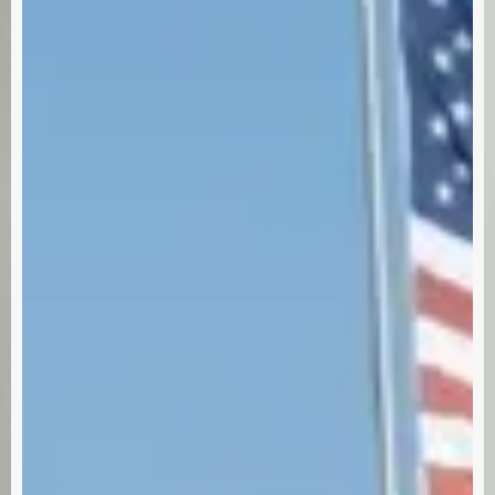
medidas
d
de
d
Trump
M
en
la
inmigración
en
Estados
Unidos?