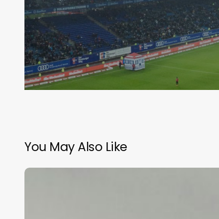
You May Also Like
EU
planea
ataques
contra