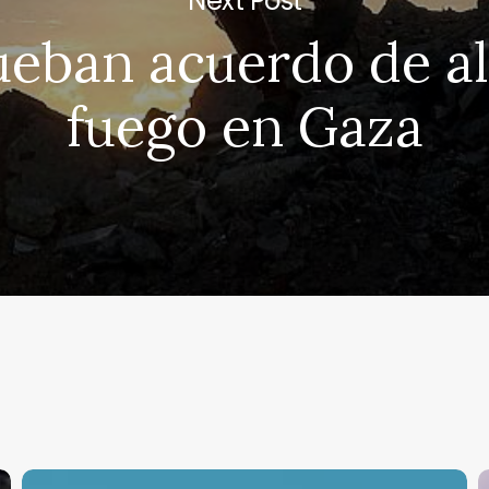
Next Post
eban acuerdo de al
fuego en Gaza
Marina
A