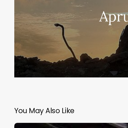
Apru
You May Also Like
Reabren