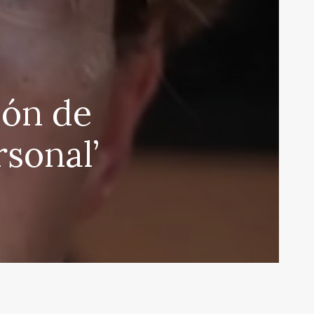
ión de
rsonal’