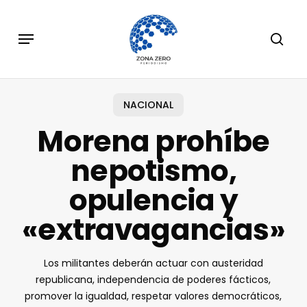
Skip
to
Menu
sear
main
content
NACIONAL
Morena prohíbe
nepotismo,
opulencia y
«extravagancias»
Los militantes deberán actuar con austeridad
republicana, independencia de poderes fácticos,
promover la igualdad, respetar valores democráticos,