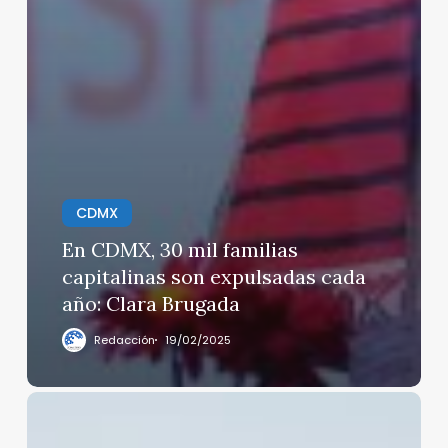
CDMX
En CDMX, 30 mil familias
capitalinas son expulsadas cada
año: Clara Brugada
Redacción
19/02/2025
Aranceles
mexicanos