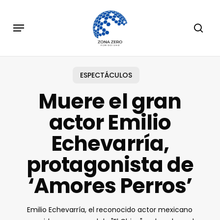
Skip
to
Menu
sear
main
content
ESPECTÁCULOS
Muere el gran
actor Emilio
Echevarría,
protagonista de
‘Amores Perros’
Emilio Echevarría, el reconocido actor mexicano