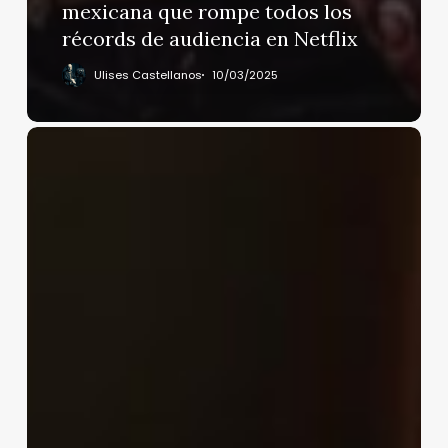
mexicana que rompe todos los
récords de audiencia en Netflix
Ulises Castellanos
10/03/2025
Harfuch:
«se
han
asegurado
más
de
66
toneladas
de
drogas,
incluyendo
1,168
kilos