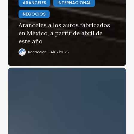
ARANCELES
INTERNACIONAL
NEGOCIOS
Aranceles a los autos fabricados
en México, a partir de abril de
este año
Redacción
14/02/2025
Nuevo
ataque
a
presunta
lancha
de
narcos
en
el