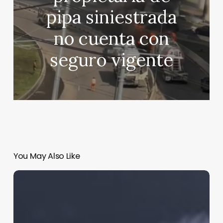
pipa siniestrada
no cuenta con
seguro vigente
You May Also Like
México
crece
apenas
0.7%