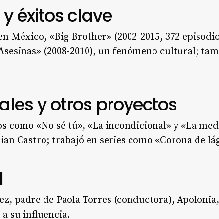
 y éxitos clave
y en México, «Big Brother» (2002-2015, 372 episod
sesinas» (2008-2010), un fenómeno cultural; tam
les y otros proyectos
cos como «No sé tú», «La incondicional» y «La med
tian Castro; trabajó en series como «Corona de lá
l
z, padre de Paola Torres (conductora), Apolonia,
a su influencia.