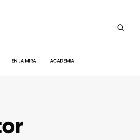
sear
EN LA MIRA
ACADEMIA
tor