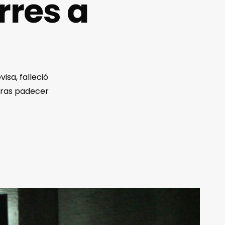
rres a
isa, falleció
 tras padecer