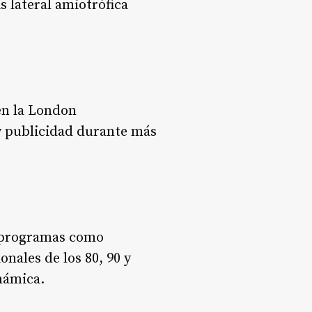
s lateral amiotrófica
 en la London
 y publicidad durante más
o programas como
nales de los 80, 90 y
námica.