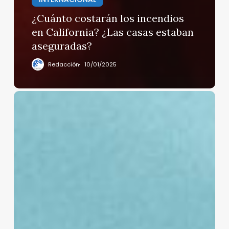
¿Cuánto costarán los incendios
en California? ¿Las casas estaban
aseguradas?
Redacción
10/01/2025
Murió
el
Papa
Francisco
a
los
88
años
de
edad