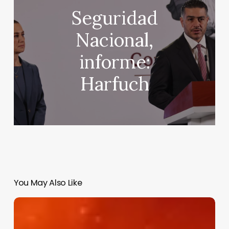
Seguridad
Nacional,
informe:
Harfuch
You May Also Like
¿Cuánto
costarán
los