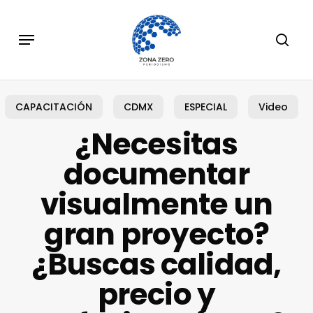
Skip
to
Menu
sear
main
content
CAPACITACIÓN
CDMX
ESPECIAL
Video
¿Necesitas
documentar
visualmente un
gran proyecto?
¿Buscas calidad,
precio y