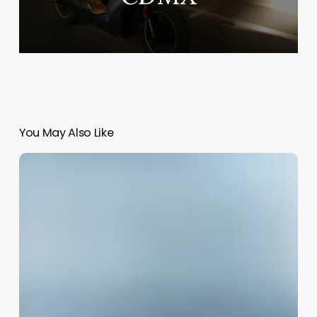
You May Also Like
China
ofrece
tropas
de
paz
a
Ucrania
con
condiciones