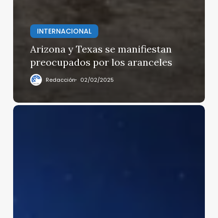
INTERNACIONAL
Arizona y Texas se manifiestan
preocupados por los aranceles
Redacción
02/02/2025
¿Dónde
podría
impactar
el
Asteroide
YR4?