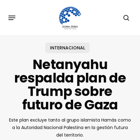
Skip
to
Menu
sear
main
content
INTERNACIONAL
Netanyahu
respalda plan de
Trump sobre
futuro de Gaza
Este plan excluye tanto al grupo islamista Hamás como
a la Autoridad Nacional Palestina en la gestión futura
del territorio.