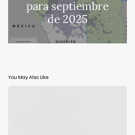
para septiembre
de 2025
You May Also Like
Arizona
y
Texas
se
manifiestan
preocupados
por